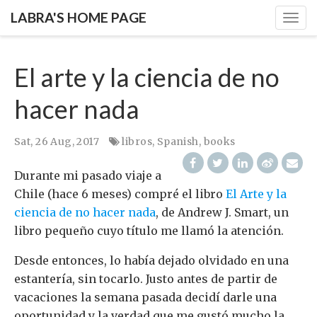
LABRA'S HOME PAGE
Togg
navig
El arte y la ciencia de no
hacer nada
Sat, 26 Aug, 2017
libros
,
Spanish
,
books
Durante mi pasado viaje a
Chile (hace 6 meses) compré el libro
El Arte y la
ciencia de no hacer nada
, de Andrew J. Smart, un
libro pequeño cuyo título me llamó la atención.
Desde entonces, lo había dejado olvidado en una
estantería, sin tocarlo. Justo antes de partir de
vacaciones la semana pasada decidí darle una
oportunidad y la verdad que me gustó mucho la